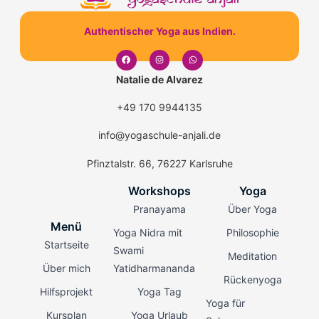
Authentischer Yoga aus Indien.
Natalie de Alvarez
+49 170 9944135
info@yogaschule-anjali.de
Pfinztalstr. 66, 76227 Karlsruhe
Workshops
Yoga
Pranayama
Über Yoga
Menü
Yoga Nidra mit
Philosophie
Startseite
Swami
Meditation
Über mich
Yatidharmananda
Rückenyoga
Hilfsprojekt
Yoga Tag
Yoga für
Kursplan
Yoga Urlaub