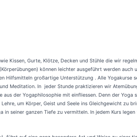
 wie Kissen, Gurte, Klötze, Decken und Stühle die wir regelm
s (Körperübungen) können leichter ausgeführt werden auch
en Hilfsmitteln großartige Unterstützung . Alle Yogakurse
nd Meditation. In jeder Stunde praktizieren wir Atemübu
us der Yogaphilosophie mit einfliessen. Denn der Yoga sol
Lehre, um Körper, Geist und Seele ins Gleichgewicht zu bri
a in seiner ganzen Tiefe zu vermitteln. In jedem Kurs lege
) führt auf eine ganz besondere Art und Weise zu einer ti